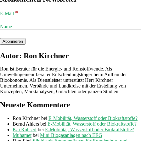
*
E-Mail
Name
Autor: Ron Kirchner
Ron ist Berater für die Energie- und Rohstoffwende. Als
Umweltingenieur berät er Entscheidungsträger beim Aufbau der
Bioökonomie. Als Dienstleister unterstützt Herr Kirchner
Unternehmen, Verbände und Landkreise mit der Erstellung von
Konzepten, Marktanalysen, Gutachten oder ganzen Studien.
Neueste Kommentare
Ron Kirchner
bei
E-Mobilität, Wasserstoff oder Biokraftstoffe?
Bernd Ahlers
bei
E-Mobilität, Wasserstoff oder Biokraftstoffe?
Kai Ruhsert
bei
E-Mobilität, Wasserstoff oder Biokraftstoffe?
Muhamet
bei
Mini-Biogasanlagen nach EEG
Diouf
bei
Silphie als Energiepflanze für Brandenburg und