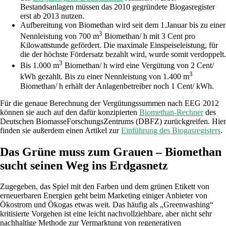
Bestandsanlagen müssen das 2010 gegründete Biogasregister
erst ab 2013 nutzen.
Aufbereitung von Biomethan wird seit dem 1.Januar bis zu einer
3
Nennleistung von 700 m
Biomethan/ h mit 3 Cent pro
Kilowattstunde gefördert. Die maximale Einspeiseleistung, für
die der höchste Fördersatz bezahlt wird, wurde somit verdoppelt.
3
Bis 1.000 m
Biomethan/ h wird eine Vergütung von 2 Cent/
3
kWh gezahlt. Bis zu einer Nennleistung von 1.400 m
Biomethan/ h erhält der Anlagenbetreiber noch 1 Cent/ kWh.
Für die genaue Berechnung der Vergütungssummen nach EEG 2012
können sie auch auf den dafür konzipierten
Biomethan-Rechner
des
Deutschen BiomasseForschungsZentrums (DBFZ) zurückgreifen. Hier
finden sie außerdem einen Artikel zur
Einführung des Biogasregisters
.
Das Grüne muss zum Grauen – Biomethan
sucht seinen Weg ins Erdgasnetz
Zugegeben, das Spiel mit den Farben und dem grünen Etikett von
erneuerbaren Energien geht beim Marketing einiger Anbieter von
Ökostrom und Ökogas etwas weit. Das häufig als „Greenwashing“
kritisierte Vorgehen ist eine leicht nachvollziehbare, aber nicht sehr
nachhaltige Methode zur Vermarktung von regenerativen