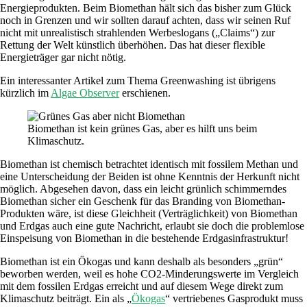
Energieprodukten. Beim Biomethan hält sich das bisher zum Glück
noch in Grenzen und wir sollten darauf achten, dass wir seinen Ruf
nicht mit unrealistisch strahlenden Werbeslogans („Claims“) zur
Rettung der Welt künstlich überhöhen. Das hat dieser flexible
Energieträger gar nicht nötig.
Ein interessanter Artikel zum Thema Greenwashing ist übrigens
kürzlich im
Algae Observer
erschienen.
Biomethan ist kein grünes Gas, aber es hilft uns beim
Klimaschutz.
Biomethan ist chemisch betrachtet identisch mit fossilem Methan und
eine Unterscheidung der Beiden ist ohne Kenntnis der Herkunft nicht
möglich. Abgesehen davon, dass ein leicht grünlich schimmerndes
Biomethan sicher ein Geschenk für das Branding von Biomethan-
Produkten wäre, ist diese Gleichheit (Verträglichkeit) von Biomethan
und Erdgas auch eine gute Nachricht, erlaubt sie doch die problemlose
Einspeisung von Biomethan in die bestehende Erdgasinfrastruktur!
Biomethan ist ein Ökogas und kann deshalb als besonders „grün“
beworben werden, weil es hohe CO2-Minderungswerte im Vergleich
mit dem fossilen Erdgas erreicht und auf diesem Wege direkt zum
Klimaschutz beiträgt. Ein als „
Ökogas
“ vertriebenes Gasprodukt muss