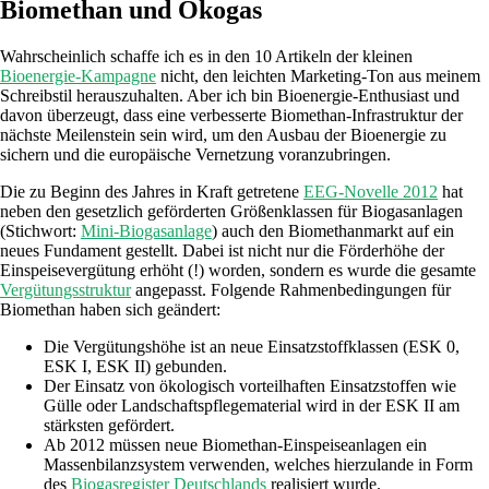
Biomethan und Ökogas
Wahrscheinlich schaffe ich es in den 10 Artikeln der kleinen
Bioenergie-Kampagne
nicht, den leichten Marketing-Ton aus meinem
Schreibstil herauszuhalten. Aber ich bin Bioenergie-Enthusiast und
davon überzeugt, dass eine verbesserte Biomethan-Infrastruktur der
nächste Meilenstein sein wird, um den Ausbau der Bioenergie zu
sichern und die europäische Vernetzung voranzubringen.
Die zu Beginn des Jahres in Kraft getretene
EEG-Novelle 2012
hat
neben den gesetzlich geförderten Größenklassen für Biogasanlagen
(Stichwort:
Mini-Biogasanlage
) auch den Biomethanmarkt auf ein
neues Fundament gestellt. Dabei ist nicht nur die Förderhöhe der
Einspeisevergütung erhöht (!) worden, sondern es wurde die gesamte
Vergütungsstruktur
angepasst. Folgende Rahmenbedingungen für
Biomethan haben sich geändert:
Die Vergütungshöhe ist an neue Einsatzstoffklassen (ESK 0,
ESK I, ESK II) gebunden.
Der Einsatz von ökologisch vorteilhaften Einsatzstoffen wie
Gülle oder Landschaftspflegematerial wird in der ESK II am
stärksten gefördert.
Ab 2012 müssen neue Biomethan-Einspeiseanlagen ein
Massenbilanzsystem verwenden, welches hierzulande in Form
des
Biogasregister Deutschlands
realisiert wurde.