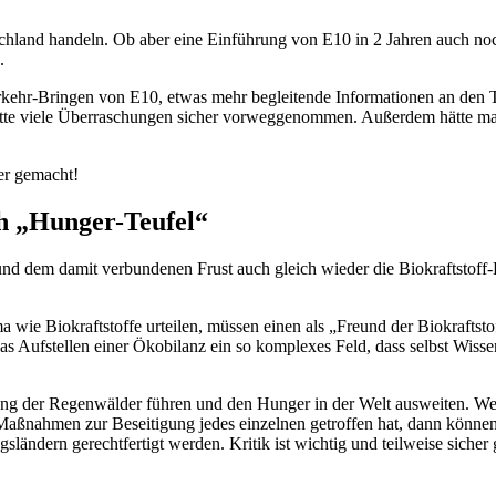
hland handeln. Ob aber eine Einführung von E10 in 2 Jahren auch noch g
.
ehr-Bringen von E10, etwas mehr begleitende Informationen an den Ta
tte viele Überraschungen sicher vorweggenommen. Außerdem hätte man
ser gemacht!
ch „Hunger-Teufel“
nd dem damit verbundenen Frust auch gleich wieder die Biokraftstoff-K
 wie Biokraftstoffe urteilen, müssen einen als „Freund der Biokraftsto
as Aufstellen einer Ökobilanz ein so komplexes Feld, dass selbst Wisse
ng der Regenwälder führen und den Hunger in der Welt ausweiten. Wenn
Maßnahmen zur Beseitigung jedes einzelnen getroffen hat, dann können u
ändern gerechtfertigt werden. Kritik ist wichtig und teilweise sicher g