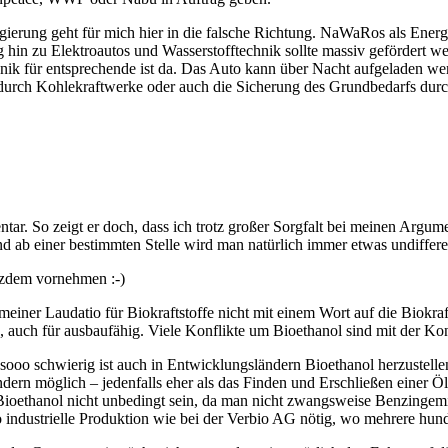
erung geht für mich hier in die falsche Richtung. NaWaRos als Energie
n zu Elektroautos und Wasserstofftechnik sollte massiv gefördert werd
hnik für entsprechende ist da. Das Auto kann über Nacht aufgeladen we
durch Kohlekraftwerke oder auch die Sicherung des Grundbedarfs dur
entar. So zeigt er doch, dass ich trotz großer Sorgfalt bei meinen Ar
nd ab einer bestimmten Stelle wird man natürlich immer etwas undifferenz
tzdem vornehmen :-)
 meiner Laudatio für Biokraftstoffe nicht mit einem Wort auf die Biokra
fe, auch für ausbaufähig. Viele Konflikte um Bioethanol sind mit der K
 sooo schwierig ist auch in Entwicklungsländern Bioethanol herzustell
ändern möglich – jedenfalls eher als das Finden und Erschließen einer 
Bioethanol nicht unbedingt sein, da man nicht zwangsweise Benzingemi
e so industrielle Produktion wie bei der Verbio AG nötig, wo mehrere hu