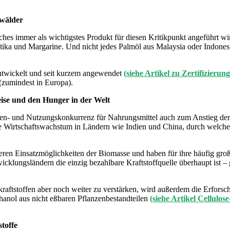
nwälder
ches immer als wichtigstes Produkt für diesen Kritikpunkt angeführt wi
tika und Margarine. Und nicht jedes Palmöl aus Malaysia oder Indone
twickelt und seit kurzem angewendet
(siehe Artikel zu Zertifizieru
(zumindest in Europa).
reise und den Hunger in der Welt
 und Nutzungskonkurrenz für Nahrungsmittel auch zum Anstieg der Leb
ante Wirtschaftswachstum in Ländern wie Indien und China, durch welc
iteren Einsatzmöglichkeiten der Biomasse und haben für ihre häufig 
cklungsländern die einzig bezahlbare Kraftstoffquelle überhaupt ist –
aftstoffen aber noch weiter zu verstärken, wird außerdem die Erforsc
thanol aus nicht eßbaren Pflanzenbestandteilen
(siehe Artikel Cellulos
stoffe