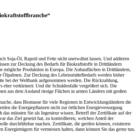
okraftstoffbranche“
 auch Soja-Öl, Rapsöl und Fette nicht unerwähnt lassen. Und addieren
sen zur Deckung des Bedarfs für Biokraftstoffe in Drittländern
die mögliche Produktion in Europa. Die Anbauflächen in Drittländern,
der Ölpalmen. Zur Deckung des Lebensmittelbedarfs werden bisher
redite bei der Weltbank aufgenommen werden. Die Rückzahlung,
eher verkleinert. Und die Schuldenfalle vergrößert sich. Die
hmen aus dem Ausland riesige Flächen in armen Ländern mit großen
Tatsache, dass Biomasse für viele Regionen in Entwicklungsländern die
werden die Energiepflanzen nicht zur örtlichen Energieversorgung
 das müssten Sie als Ingenieur wissen. Betreff der Zertifikate auf der
das Ziel gesetzt hat, zu kontrollieren, welchen Anteil der
lle durchführbar machen. Zertifikate, die greifen können, existieren
n Energieträgern für vermessen halten, dann können Sie das gerne tun.