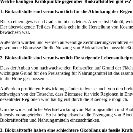
Welche häufigen Kritikpunkte gegenüber Biokraftstoffen gibt es?
1.
Biokraftstoffe sind verantwortlich für die Abholzung der Rege
Bis zu einem gewissen Grad stimmt das leider. Aber selbst Palmöl, wel
Der überwiegende Teil des Palmöls geht in die Herstellung von Kosme
bewachsen war.
Außerdem wurden und werden aufwendige Zertifizierungsverfahren en
gewonnene Biomasse für die Nutzung von Biokraftstoffen ausschließt 
2.
Biokraftstoffe sind verantwortlich für steigende Lebensmittelp
Dass der Anbau von nachwachsenden Rohstoffen auf Grund der Flächen-
wichtigste Grund für den Preisanstieg für Nahrungsmittel ist das ras
in die Höhe geschossen ist.
Außerdem profitieren Entwicklungsländer teilweise auch von den bre
schweigen von der Tatsache, dass Biomasse für viele Regionen in Entwi
dezentraler Regionen wird häufig erst durch die Bioenergie möglich.
Um die wirtschaftliche Wechselwirkung von Nahrungsmitteln und Biokr
intensiv vorangetrieben. So ist beispielsweise die Erzeugung von Bioe
Biokraftstoffen und Nahrungsmitteln einzuschränken.
3.
Biokraftstoffe haben eine schlechtere Ökobilanz als fossile Kraft