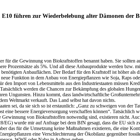
E10 führen zur Wiederbelebung alter Dämonen der Bi
treter für die Gewinnung von Biokraftstoffen benannt haben. Sie sollten
here Prozentsätze als 5%. Und all diese Anbauprodukte werden bzw. müs
benötigten Anbauflächen. Der Bedarf für den Kraftstoff ist höher als 
hre neue Funktion in dem Anbau von Energiepflanzen wie Soja, Raps o
 Für den Import von Lebensmitteln aus den Industriestaaten müssen K
 Tatsächlich werden die Chancen zur Bekämpfung des globalen Hungers 
u ihren Ungunsten. Hinzu kommt, dass landwirtschaftliche Großunterne
em Weltmarkt verkauft. Das Land selbst hat davon nichts.
aaten sei, da sie sich so ist erstaunlich: „Ganz zu schweigen von der 
lbst eine bessere Energieversorgung verschaffen können“. Tatsächlich 
ie Gewinnung von Biokraftstoffen notwendig sind, existieren nicht. Auch
/EG) wurde mir auf Anfrage bei dem BfN gesagt, dass die EU sich zwar 
ber das für die Umsetzung keine Maßnahmen existieren, die eine Kontro
nergiepflanzen eine Verschlechterung der Ökobilanz gegenüber fossile
eenpeace, WWF oder Nabu in Auftrag geben.