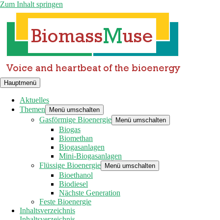
Zum Inhalt springen
Hauptmenü
Aktuelles
Themen
Menü umschalten
Gasförmige Bioenergie
Menü umschalten
Biogas
Biomethan
Biogasanlagen
Mini-Biogasanlagen
Flüssige Bioenergie
Menü umschalten
Bioethanol
Biodiesel
Nächste Generation
Feste Bioenergie
Inhaltsverzeichnis
Inhaltsverzeichnis