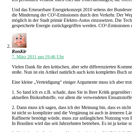
Und das Erneuerbare Energiekonzept 2010 seitens der Bundesregi
die Minderung der CO²-Emissionen durch den Verkehr. Der Weg hi
möglich in der Stadt primär Elektro-Autos einzusetzen. Die Tec
gespeicherte Energie zurückgegriffen werden. CO²-Emissionen 
RonKir
7. März 2011 um 19:46 Uhr
Vielen Dank für den kritischen, aber sehr differenzierten Komm
stoße. Nun ist ein Artikel natürlich auch kein komplettes Buch u
Eine kleine „Verteidigung“ einiger Argumente muss ich aber tro
1. So fand ich es z.B. schade, dass Sie in Ihrer Kritik gegenüber
aktuellen Biokraftstoffe, vor allem die verwendeten Einsatzstof
2. Dann muss ich sagen, dass ich der Meinung bin, dass es nicht
ist nicht so komplizier und die Vergärung ist auch in ärmeren L
Raffinerie benötigt würde, muss zur anfänglichen Nutzung von 
In Brasilien wird das seit Jahrzehnten betrieben. Es ist ja kein