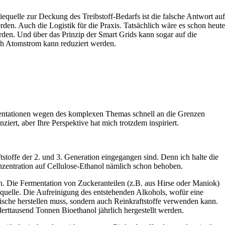
quelle zur Deckung des Treibstoff-Bedarfs ist die falsche Antwort auf
en. Auch die Logistik für die Praxis. Tatsächlich wäre es schon heute
rden. Und über das Prinzip der Smart Grids kann sogar auf die
ch Atomstrom kann reduziert werden.
gumentationen wegen des komplexen Themas schnell an die Grenzen
iert, aber Ihre Perspektive hat mich trotzdem inspiriert.
ftstoffe der 2. und 3. Generation eingegangen sind. Denn ich halte die
onzentration auf Cellulose-Ethanol nämlich schon behoben.
en. Die Fermentation von Zuckeranteilen (z.B. aus Hirse oder Maniok)
Ölquelle. Die Aufreinigung des entstehenden Alkohols, wofür eine
sche herstellen muss, sondern auch Reinkraftstoffe verwenden kann.
nderttausend Tonnen Bioethanol jährlich hergestellt werden.