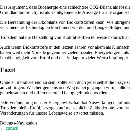
Das Argument, dass Bioenergie eine schlechtere CO2-Bilanz als fossile
Gründlandumbruch), ist als verallgemeinerte Aussage für alle organisch
Die Berechnung der Ökobilanz von Biokraftstoffen kann, wie übrigens b
verschiedene Technologien kombiniert werden und Langzeitfolgen und M
Trotzdem hat die Herstellung von Biokraftstoffen teilweise natürlic
Auch wenn Biokraftstoffe in den letzten Jahren vor allem als Klimaschü
haben weit mehr Vorteile gegenüber vielen fossilen Energieträgern, al
Unabhängigkeit vom Erdöl und das Verlagern vieler Wertschöpfungsket
Fazit
Ohne zu moralisierend zu sein, sollte sich doch jeder selbst die Frage
aufzubringen. Welcher gemeinsame Weg dabei gegangen wird, sollte öffe
gemeinsamen und differenzierten Dialog gefunden werden.
Jede Veränderung unserer Energiewirtschaft hat Auswirkungen auf unse
Trotzdem bleibt Erdöl, bezogen auf menschliche Zeithorizonte, vorer
Veränderungen für unsere Lebensweise erwartet müssen.
Beitrags-Navigation
←
zurück