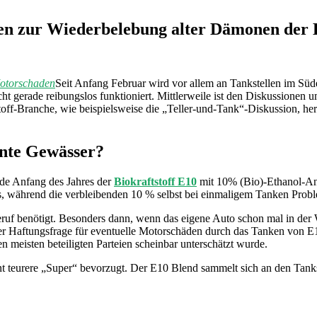
en zur Wiederbelebung alter Dämonen der B
Seit Anfang Februar wird vor allem an Tankstellen im Sü
cht gerade reibungslos funktioniert. Mittlerweile ist den Diskussion
toff-Branche, wie beispielsweise die „Teller-und-Tank“-Diskussion, h
nnte Gewässer?
rde Anfang des Jahres der
Biokraftstoff E10
mit 10% (Bio)-Ethanol-Ant
os, während die verbleibenden 10 % selbst bei einmaligem Tanken Pr
uf benötigt. Besonders dann, wenn das eigene Auto schon mal in der W
r Haftungsfrage für eventuelle Motorschäden durch das Tanken von E10
n meisten beteiligten Parteien scheinbar unterschätzt wurde.
nt teurere „Super“ bevorzugt. Der E10 Blend sammelt sich an den Tank