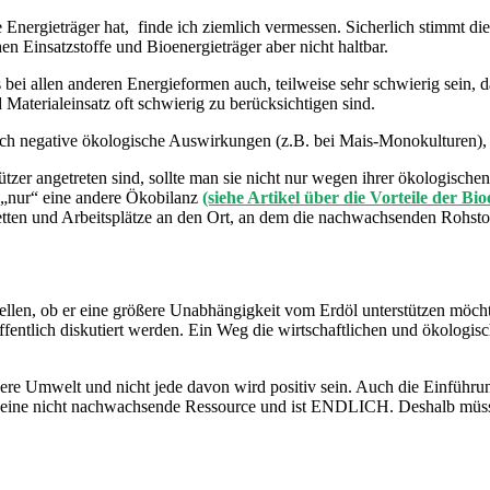
 Energieträger hat, finde ich ziemlich vermessen. Sicherlich stimmt d
en Einsatzstoffe und Bioenergieträger aber nicht haltbar.
ei allen anderen Energieformen auch, teilweise sehr schwierig sein, d
aterialeinsatz oft schwierig zu berücksichtigen sind.
h auch negative ökologische Auswirkungen (z.B. bei Mais-Monokulturen
tzer angetreten sind, sollte man sie nicht nur wegen ihrer ökologische
s „nur“ eine andere Ökobilanz
(siehe Artikel über die Vorteile der Bio
ten und Arbeitsplätze an den Ort, an dem die nachwachsenden Rohstof
 stellen, ob er eine größere Unabhängigkeit vom Erdöl unterstützen möch
ntlich diskutiert werden. Ein Weg die wirtschaftlichen und ökologisch
re Umwelt und nicht jede davon wird positiv sein. Auch die Einführung
st eine nicht nachwachsende Ressource und ist ENDLICH. Deshalb müss