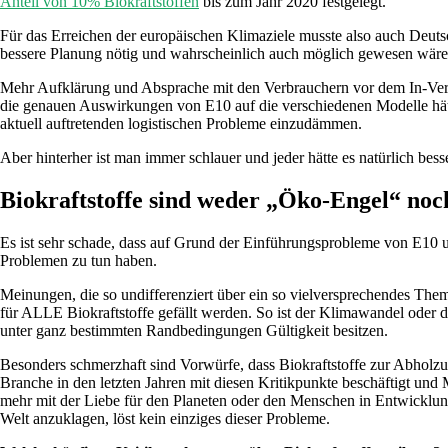
Anteil von 10% Biokraftstoffen
bis zum Jahr 2020 festgelegt.
Für das Erreichen der europäischen Klimaziele musste also auch Deutsc
bessere Planung nötig und wahrscheinlich auch möglich gewesen wäre
Mehr Aufklärung und Absprache mit den Verbrauchern vor dem In-Verk
die genauen Auswirkungen von E10 auf die verschiedenen Modelle hä
aktuell auftretenden logistischen Probleme einzudämmen.
Aber hinterher ist man immer schlauer und jeder hätte es natürlich bes
Biokraftstoffe sind weder „Öko-Engel“ no
Es ist sehr schade, dass auf Grund der Einführungsprobleme von E10 u
Problemen zu tun haben.
Meinungen, die so undifferenziert über ein so vielversprechendes Thema
für ALLE Biokraftstoffe gefällt werden. So ist der Klimawandel oder d
unter ganz bestimmten Randbedingungen Gültigkeit besitzen.
Besonders schmerzhaft sind Vorwürfe, dass Biokraftstoffe zur Abholzu
Branche in den letzten Jahren mit diesen Kritikpunkte beschäftigt und 
mehr mit der Liebe für den Planeten oder den Menschen in Entwicklungsl
Welt anzuklagen, löst kein einziges dieser Probleme.