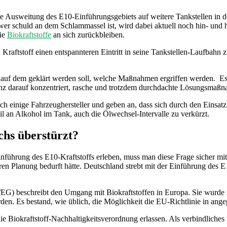
 Ausweitung des E10-Einführungsgebiets auf weitere Tankstellen in der
wer schuld an dem Schlammassel ist, wird dabei aktuell noch hin- und 
die
Biokraftstoffe
an sich zurückbleiben.
Kraftstoff einen entspannteren Eintritt in seine Tankstellen-Laufbahn 
f dem geklärt werden soll, welche Maßnahmen ergriffen werden. Es w
enz darauf konzentriert, rasche und trotzdem durchdachte Lösungsmaßn
h einige Fahrzeughersteller und geben an, dass sich durch den Einsat
l an Alkohol im Tank, auch die Ölwechsel-Intervalle zu verkürzt.
chs überstürzt?
nführung des E10-Kraftstoffs erleben, muss man diese Frage sicher mi
ren Planung bedurft hätte. Deutschland strebt mit der Einführung des E
30/EG) beschreibt den Umgang mit Biokraftstoffen in Europa. Sie wurd
rden. Es bestand, wie üblich, die Möglichkeit die EU-Richtlinie in ang
iokraftstoff-Nachhaltigkeitsverordnung erlassen. Als verbindliches Zi