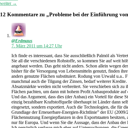
weiter
→
12 Kommentare zu „Probleme bei der Einführung von 
@Erdmaus
7. März 2011 um 14:27 Uhr
Ich finde es interessant, dass Sie ausschließlich Palmöl als Ver
Sie all die verschiedenen Rohstoffe, so kommen Sie auf weit hö
angebaut werden. Das geht nicht anders. Schon allein wegen der 
bisher für die Versorgung von Lebensmitteln genutzt, finden i
anders genutzte Flächen substituiert. Rodung von Urwald u.a..
manchmal auch die Tilgung der Zinsen, bedarf weiterer Kredite.
Absatzmärkte werden nicht verbreitert. Sie verschieben sich z
Flächen pachten, um dann mit hohem Profit Anbauprodukte auf d
Und das Argument, dass dies (der Anbau) ein Vorteil für diese St
einzig bezahlbare Kraftstoffquelle überhaupt ist Länder dann se
eingesetzt, sondern exportiert. Auch die Technologien, die für d
Grundlage der Erneuerbare-Energien-Richtlinie” der EU (2009/28
Flächennutzung Energiepflanzen in den Exportstaaten besitzen, a
nur für Europa. Und wenn Sie die Aussage, dass der Anbau der E
Ich persönlich verlasse mich eher auf Untersuchungen, die Gr