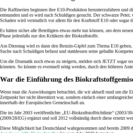
Die Raffinerien beginnen ihre E10-Produktion herunterzufahren und die
entstanden und es wird nach Schuldigen gesucht. Der schwarze Peter, 
Schaden wird vermutlich vor allem für den Kraftstoff E10 oder sogar 
Es hätten sicher alle Beteiligten etwas mehr tun können, um dem neuen 
Phase jedenfalls nur den Kritikern der Biokraftstoffe.
Am Dienstag wird es dann den Benzin-Gipfel zum Thema E10 geben, au
Suche nach Schuldigen befasst und stattdessen seine geballte Kompet
Um die Dramatik noch etwas zu steigern, melden sich JETZT sogar noc
könnten. So könnte es eventuell nötig werden, durch den höheren Antei
War die Einführung des Biokraftstoffgemis
Wenn man die Auswirkungen betrachtet, die wir aktuell rund um die Ei
Zeitpunkt her nicht überstürzt war, sondern einfach einer umfangreiche
innerhalb der Europäischen Gemeinschaft an.
Die im Jahr 2003 veröffentlichte „EU-Biokraftstoffrichtlinie“ (2003/
(2009/28/EG) ergänzt und soll 2012 vollständig durch diese ersetzt we
Diese Möglichkeit hat Deutschland wahrgenommen und bereits 2009 die B