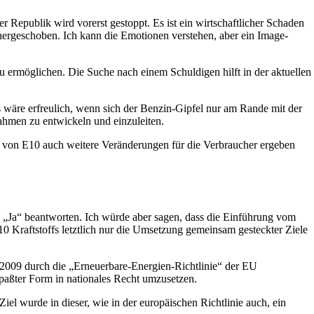
 Republik wird vorerst gestoppt. Es ist ein wirtschaftlicher Schaden
hergeschoben. Ich kann die Emotionen verstehen, aber ein Image-
zu ermöglichen. Die Suche nach einem Schuldigen hilft in der aktuellen
äre erfreulich, wenn sich der Benzin-Gipfel nur am Rande mit der
ahmen zu entwickeln und einzuleiten.
z von E10 auch weitere Veränderungen für die Verbraucher ergeben
t „Ja“ beantworten. Ich würde aber sagen, dass die Einführung vom
10 Kraftstoffs letztlich nur die Umsetzung gemeinsam gesteckter Ziele
e 2009 durch die „Erneuerbare-Energien-Richtlinie“ der EU
epaßter Form in nationales Recht umzusetzen.
el wurde in dieser, wie in der europäischen Richtlinie auch, ein