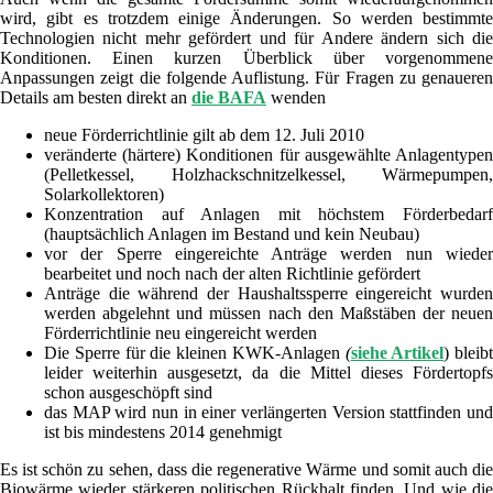
wird, gibt es trotzdem einige Änderungen. So werden bestimmte
Technologien nicht mehr gefördert und für Andere ändern sich die
Konditionen. Einen kurzen Überblick über vorgenommene
Anpassungen zeigt die folgende Auflistung. Für Fragen zu genaueren
Details am besten direkt an
die BAFA
wenden
neue Förderrichtlinie gilt ab dem 12. Juli 2010
veränderte (härtere) Konditionen für ausgewählte Anlagentypen
(Pelletkessel, Holzhackschnitzelkessel, Wärmepumpen,
Solarkollektoren)
Konzentration auf Anlagen mit höchstem Förderbedarf
(hauptsächlich Anlagen im Bestand und kein Neubau)
vor der Sperre eingereichte Anträge werden nun wieder
bearbeitet und noch nach der alten Richtlinie gefördert
Anträge die während der Haushaltssperre eingereicht wurden
werden abgelehnt und müssen nach den Maßstäben der neuen
Förderrichtlinie neu eingereicht werden
Die Sperre für die kleinen KWK-Anlagen
(
siehe Artikel
) bleibt
leider weiterhin ausgesetzt, da die Mittel dieses Fördertopfs
schon ausgeschöpft sind
das MAP wird nun in einer verlängerten Version stattfinden und
ist bis mindestens 2014 genehmigt
Es ist schön zu sehen, dass die regenerative Wärme und somit auch die
Biowärme wieder stärkeren politischen Rückhalt finden. Und wie die