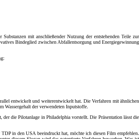
r Substanzen mit anschließender Nutzung der entstehenden Teile zur
novatives Bindeglied zwischen Abfallentsorgung und Energiegewinnung
ng:
allel entwickelt und weiterentwickelt hat. Die Verfahren mit ähnlichen
dem Wassergehalt der verwendeten Inputstoffe.
 die Pilotanlage in Philadelphia vorstellt. Die Präsentation lässt die
er TDP in den USA beeindruckt hat, möchte ich diesen Film empfehlen.
 unter diesem Slogan wird das patentierte Verfahren beworben. Was ist