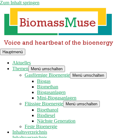
Zum Inhalt springen
Hauptmenü
Aktuelles
Themen
Menü umschalten
Gasförmige Bioenergie
Menü umschalten
Biogas
Biomethan
Biogasanlagen
Mini-Biogasanlagen
Flüssige Bioenergie
Menü umschalten
Bioethanol
Biodiesel
Nächste Generation
Feste Bioenergie
Inhaltsverzeichnis
Inhaltsverzeichnis