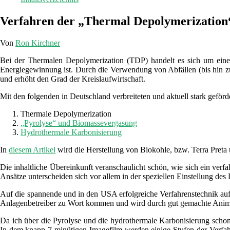
Verfahren der „Thermal Depolymerization“
Von
Ron Kirchner
Bei der Thermalen Depolymerization (TDP) handelt es sich um eine 
Energiegewinnung ist. Durch die Verwendung von Abfällen (bis hin zu
und erhöht den Grad der Kreislaufwirtschaft.
Mit den folgenden in Deutschland verbreiteten und aktuell stark geförde
Thermale Depolymerization
„Pyrolyse“ und Biomassevergasung
Hydrothermale Karbonisierung
In
diesem Artikel
wird die Herstellung von Biokohle, bzw. Terra Preta
Die inhaltliche Übereinkunft veranschaulicht schön, wie sich ein verf
Ansätze unterscheiden sich vor allem in der speziellen Einstellung de
Auf die spannende und in den USA erfolgreiche Verfahrenstechnik aufme
Anlagenbetreiber zu Wort kommen und wird durch gut gemachte Anima
Da ich über die Pyrolyse und die hydrothermale Karbonisierung schon 
In dem knapp 7-minütigen Imagefilm werden einige Stufen der Verfahre