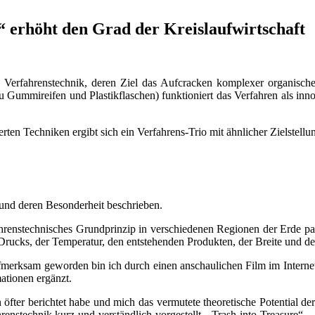
 erhöht den Grad der Kreislaufwirtschaft
Verfahrenstechnik, deren Ziel das Aufcracken komplexer organische
 Gummireifen und Plastikflaschen) funktioniert das Verfahren als in
rten Techniken ergibt sich ein Verfahrens-Trio mit ähnlicher Zielstellu
 und deren Besonderheit beschrieben.
ahrenstechnisches Grundprinzip in verschiedenen Regionen der Erde par
s Drucks, der Temperatur, den entstehenden Produkten, der Breite und 
rksam geworden bin ich durch einen anschaulichen Film im Internet, der
tionen ergänzt.
öfter berichtet habe und mich das vermutete theoretische Potential d
nstechnik kurz und verständlich vorgestellt. „Trash into Treasure“ –