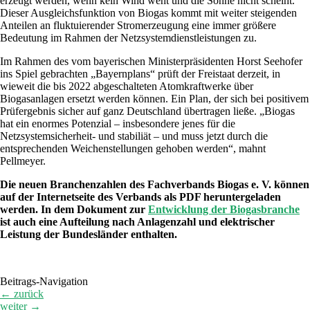
erzeugt werden, wenn kein Wind weht und die Sonne nicht scheint.
Dieser Ausgleichsfunktion von Biogas kommt mit weiter steigenden
Anteilen an fluktuierender Stromerzeugung eine immer größere
Bedeutung im Rahmen der Netzsystemdienstleistungen zu.
Im Rahmen des vom bayerischen Ministerpräsidenten Horst Seehofer
ins Spiel gebrachten „Bayernplans“ prüft der Freistaat derzeit, in
wieweit die bis 2022 abgeschalteten Atomkraftwerke über
Biogasanlagen ersetzt werden können. Ein Plan, der sich bei positivem
Prüfergebnis sicher auf ganz Deutschland übertragen ließe. „Biogas
hat ein enormes Potenzial – insbesondere jenes für die
Netzsystemsicherheit- und stabiliät – und muss jetzt durch die
entsprechenden Weichenstellungen gehoben werden“, mahnt
Pellmeyer.
Die neuen Branchenzahlen des Fachverbands Biogas e. V. können
auf der Internetseite des Verbands als PDF heruntergeladen
werden. In dem Dokument zur
Entwicklung der Biogasbranche
ist auch eine Aufteilung nach Anlagenzahl und elektrischer
Leistung der Bundesländer enthalten.
Beitrags-Navigation
←
zurück
weiter
→