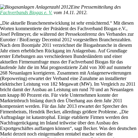
Eine Pressemitteilung des
Fachverbands Biogas e. V.
vom 14.11. 2012.
„Die aktuelle Branchenentwicklung ist sehr ernüchternd.“ Mit diesen
Worten kommentierte der Präsident des Fachverband Biogas e.V.,
Josef Pellmeyer, die während der Pressekonferenz des Verbandes zur
Eurotier / BioEnergy Decentral 2012 vorgestellten Branchenzahlen.
Nach dem Boomjahr 2011 verzeichnet die Biogasbranche in diesem
Jahr einen erheblichen Rückgang im Anlagenbau. Auf Grundlage
erster Erhebungen aus verschiedenen Bundesländern und einer
aktuellen Firmenumfrage muss der Fachverband Biogas für das
laufende Jahr die im Mai prognostizierte Zahl von 300 auf nunmehr
268 Neuanlagen korrigieren. Zusammen mit Anlagenerweiterungen
(Repowering) erwartet der Verband eine Zunahme an installierter
elektrischer Leistung von 182 Megawatt (MW). Im Vergleich zu 2011
bricht damit der Ausbau an Leistung um rund 70 und an Neuanlagen
um knapp 80 Prozent ein. Für viele Unternehmen konnte der
Markteinbruch bislang durch den Überhang aus dem Jahr 2011
kompensiert werden. Für das Jahr 2013 erwartet der Sprecher des
Firmenbeirats, Hendrik Becker, allerdings größere Probleme. „Die
Auftragslage ist katastrophal. Einige etablierte Firmen werden den
Nachfragerückgang im Inland teilweise über den Ausbau des
Exportgeschäftes auffangen können“, sagt Becker. Was den deutschen
Markt derzeit noch einigermaßen rentabel mache seien die