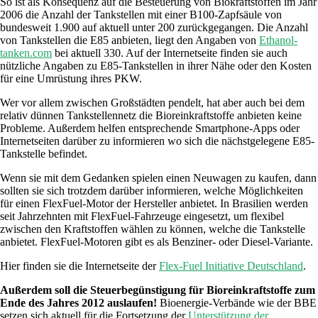
So ist als Konsequenz auf die Besteuerung von Biokraftstoffen im Jahr
2006 die Anzahl der Tankstellen mit einer B100-Zapfsäule von
bundesweit 1.900 auf aktuell unter 200 zurückgegangen. Die Anzahl
von Tankstellen die E85 anbieten, liegt den Angaben von
Ethanol-
tanken.com
bei aktuell 330. Auf der Internetseite finden sie auch
nützliche Angaben zu E85-Tankstellen in ihrer Nähe oder den Kosten
für eine Umrüstung ihres PKW.
Wer vor allem zwischen Großstädten pendelt, hat aber auch bei dem
relativ dünnen Tankstellennetz die Bioreinkraftstoffe anbieten keine
Probleme. Außerdem helfen entsprechende Smartphone-Apps oder
Internetseiten darüber zu informieren wo sich die nächstgelegene E85-
Tankstelle befindet.
Wenn sie mit dem Gedanken spielen einen Neuwagen zu kaufen, dann
sollten sie sich trotzdem darüber informieren, welche Möglichkeiten
für einen FlexFuel-Motor der Hersteller anbietet. In Brasilien werden
seit Jahrzehnten mit FlexFuel-Fahrzeuge eingesetzt, um flexibel
zwischen den Kraftstoffen wählen zu können, welche die Tankstelle
anbietet. FlexFuel-Motoren gibt es als Benziner- oder Diesel-Variante.
Hier finden sie die Internetseite der
Flex-Fuel Initiative Deutschland
.
Außerdem soll die Steuerbegünstigung für Bioreinkraftstoffe zum
Ende des Jahres 2012 auslaufen!
Bioenergie-Verbände wie der BBE
setzen sich aktuell für die Fortsetzung der
Unterstützung der