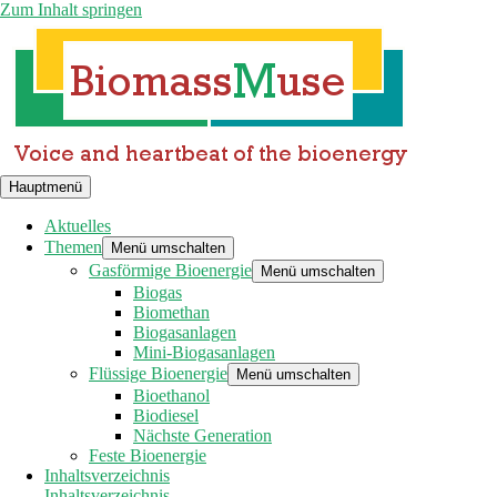
Zum Inhalt springen
Hauptmenü
Aktuelles
Themen
Menü umschalten
Gasförmige Bioenergie
Menü umschalten
Biogas
Biomethan
Biogasanlagen
Mini-Biogasanlagen
Flüssige Bioenergie
Menü umschalten
Bioethanol
Biodiesel
Nächste Generation
Feste Bioenergie
Inhaltsverzeichnis
Inhaltsverzeichnis