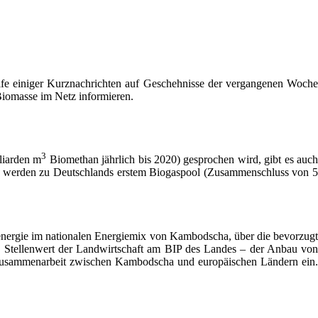
lfe einiger Kurznachrichten auf Geschehnisse der vergangenen Woche
Biomasse im Netz informieren.
3
liarden m
Biomethan jährlich bis 2020) gesprochen wird, gibt es auc
d werden zu Deutschlands erstem Biogaspool (Zusammenschluss von 5
energie im nationalen Energiemix von Kambodscha, über die bevorzugt
e Stellenwert der Landwirtschaft am BIP des Landes – der Anbau von
ur Zusammenarbeit zwischen Kambodscha und europäischen Ländern ein.