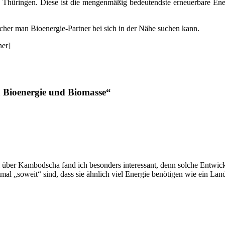
 Thüringen. Diese ist die mengenmäßig bedeutendste erneuerbare Ener
lcher man Bioenergie-Partner bei sich in der Nähe suchen kann.
ner]
 Bioenergie und Biomasse“
 über Kambodscha fand ich besonders interessant, denn solche Entwic
tmal „soweit“ sind, dass sie ähnlich viel Energie benötigen wie ein Land