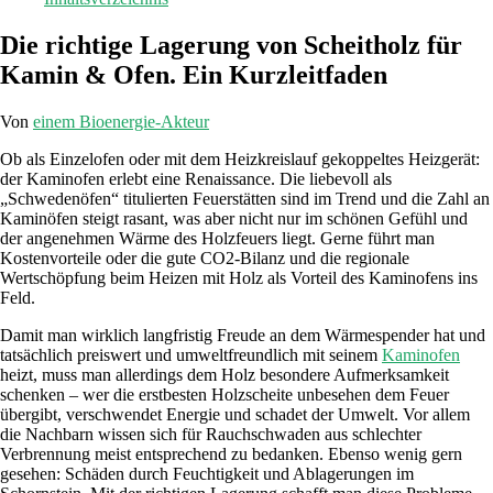
Die richtige Lagerung von Scheitholz für
Kamin & Ofen. Ein Kurzleitfaden
Von
einem Bioenergie-Akteur
Ob als Einzelofen oder mit dem Heizkreislauf gekoppeltes Heizgerät:
der Kaminofen erlebt eine Renaissance. Die liebevoll als
„Schwedenöfen“ titulierten Feuerstätten sind im Trend und die Zahl an
Kaminöfen steigt rasant, was aber nicht nur im schönen Gefühl und
der angenehmen Wärme des Holzfeuers liegt. Gerne führt man
Kostenvorteile oder die gute CO2-Bilanz und die regionale
Wertschöpfung beim Heizen mit Holz als Vorteil des Kaminofens ins
Feld.
Damit man wirklich langfristig Freude an dem Wärmespender hat und
tatsächlich preiswert und umweltfreundlich mit seinem
Kaminofen
heizt, muss man allerdings dem Holz besondere Aufmerksamkeit
schenken – wer die erstbesten Holzscheite unbesehen dem Feuer
übergibt, verschwendet Energie und schadet der Umwelt. Vor allem
die Nachbarn wissen sich für Rauchschwaden aus schlechter
Verbrennung meist entsprechend zu bedanken. Ebenso wenig gern
gesehen: Schäden durch Feuchtigkeit und Ablagerungen im