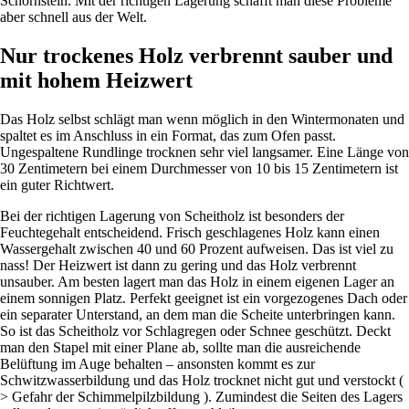
Schornstein. Mit der richtigen Lagerung schafft man diese Probleme
aber schnell aus der Welt.
Nur trockenes Holz verbrennt sauber und
mit hohem Heizwert
Das Holz selbst schlägt man wenn möglich in den Wintermonaten und
spaltet es im Anschluss in ein Format, das zum Ofen passt.
Ungespaltene Rundlinge trocknen sehr viel langsamer. Eine Länge von
30 Zentimetern bei einem Durchmesser von 10 bis 15 Zentimetern ist
ein guter Richtwert.
Bei der richtigen Lagerung von Scheitholz ist besonders der
Feuchtegehalt entscheidend. Frisch geschlagenes Holz kann einen
Wassergehalt zwischen 40 und 60 Prozent aufweisen. Das ist viel zu
nass! Der Heizwert ist dann zu gering und das Holz verbrennt
unsauber. Am besten lagert man das Holz in einem eigenen Lager an
einem sonnigen Platz. Perfekt geeignet ist ein vorgezogenes Dach oder
ein separater Unterstand, an dem man die Scheite unterbringen kann.
So ist das Scheitholz vor Schlagregen oder Schnee geschützt. Deckt
man den Stapel mit einer Plane ab, sollte man die ausreichende
Belüftung im Auge behalten – ansonsten kommt es zur
Schwitzwasserbildung und das Holz trocknet nicht gut und verstockt (
> Gefahr der Schimmelpilzbildung ). Zumindest die Seiten des Lagers