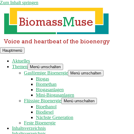
Zum Inhalt springen
Hauptmenü
Aktuelles
Themen
Menü umschalten
Gasförmige Bioenergie
Menü umschalten
Biogas
Biomethan
Biogasanlagen
Mini-Biogasanlagen
Flüssige Bioenergie
Menü umschalten
Bioethanol
Biodiesel
Nächste Generation
Feste Bioenergie
Inhaltsverzeichnis
Inhaltsverzeichnis