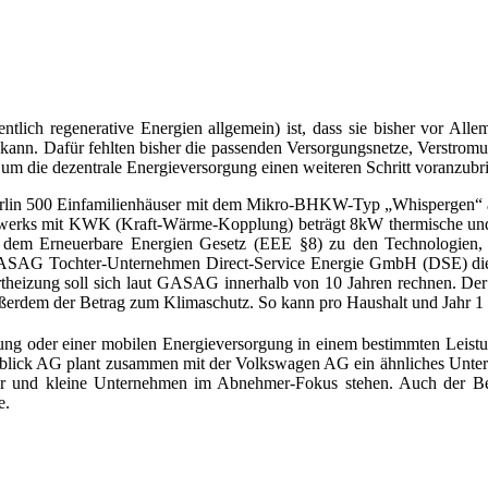
ntlich regenerative Energien allgemein) ist, dass sie bisher vor All
 kann. Dafür fehlten bisher die passenden Versorgungsnetze, Verstrom
, um die dezentrale Energieversorgung einen weiteren Schritt voranzubr
erlin 500 Einfamilienhäuser mit dem Mikro-BHKW-Typ „Whispergen“ a
ftwerks mit KWK (Kraft-Wärme-Kopplung) beträgt 8kW thermische und
nach dem Erneuerbare Energien Gesetz (EEE §8) zu den Technologien
GASAG Tochter-Unternehmen Direct-Service Energie GmbH (DSE) die 
rtheizung soll sich laut GASAG innerhalb von 10 Jahren rechnen. D
 außerdem der Betrag zum Klimaschutz. So kann pro Haushalt und Jahr
gung oder einer mobilen Energieversorgung in einem bestimmten Leis
tblick AG plant zusammen mit der Volkswagen AG ein ähnliches Unter
ser und kleine Unternehmen im Abnehmer-Fokus stehen. Auch der B
e.