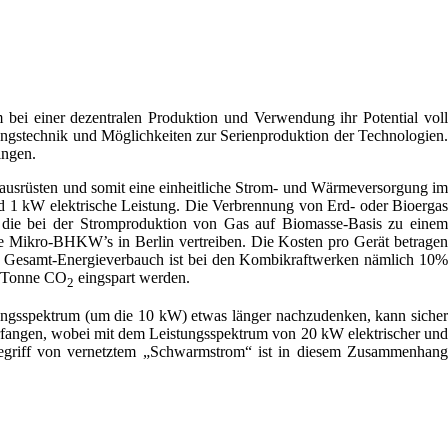
em bei einer dezentralen Produktion und Verwendung ihr Potential voll
ungstechnik und Möglichkeiten zur Serienproduktion der Technologien.
ingen.
usrüsten und somit eine einheitliche Strom- und Wärmeversorgung im
 1 kW elektrische Leistung. Die Verbrennung von Erd- oder Bioergas
, die bei der Stromproduktion von Gas auf Biomasse-Basis zu einem
Mikro-BHKW’s in Berlin vertreiben. Die Kosten pro Gerät betragen
er Gesamt-Energieverbauch ist bei den Kombikraftwerken nämlich 10%
 1 Tonne CO
eingspart werden.
2
tungsspektrum (um die 10 kW) etwas länger nachzudenken, kann sicher
fangen, wobei mit dem Leistungsspektrum von 20 kW elektrischer und
egriff von vernetztem „Schwarmstrom“ ist in diesem Zusammenhang