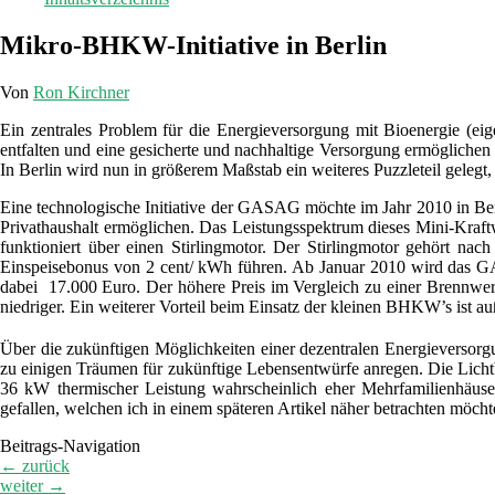
Mikro-BHKW-Initiative in Berlin
Von
Ron Kirchner
Ein zentrales Problem für die Energieversorgung mit Bioenergie (eige
entfalten und eine gesicherte und nachhaltige Versorgung ermöglichen
In Berlin wird nun in größerem Maßstab ein weiteres Puzzleteil gelegt
Eine technologische Initiative der GASAG möchte im Jahr 2010 in B
Privathaushalt ermöglichen. Das Leistungsspektrum dieses Mini-Kra
funktioniert über einen Stirlingmotor. Der Stirlingmotor gehört 
Einspeisebonus von 2 cent/ kWh führen. Ab Januar 2010 wird das 
dabei 17.000 Euro. Der höhere Preis im Vergleich zu einer Brennwe
niedriger. Ein weiterer Vorteil beim Einsatz der kleinen BHKW’s ist
Über die zukünftigen Möglichkeiten einer dezentralen Energieversor
zu einigen Träumen für zukünftige Lebensentwürfe anregen. Die Lich
36 kW thermischer Leistung wahrscheinlich eher Mehrfamilienhäu
gefallen, welchen ich in einem späteren Artikel näher betrachten möcht
Beitrags-Navigation
←
zurück
weiter
→