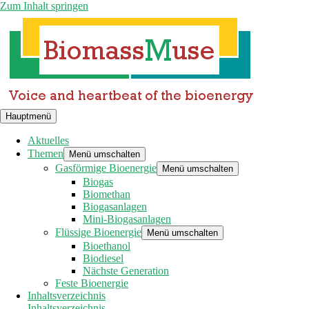
Zum Inhalt springen
Hauptmenü
Aktuelles
Themen
Menü umschalten
Gasförmige Bioenergie
Menü umschalten
Biogas
Biomethan
Biogasanlagen
Mini-Biogasanlagen
Flüssige Bioenergie
Menü umschalten
Bioethanol
Biodiesel
Nächste Generation
Feste Bioenergie
Inhaltsverzeichnis
Inhaltsverzeichnis