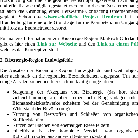
Holznutzung soll über die gesamte Wertschöpfungskette so nachhaltig
und effektiv wie möglich gestaltet werden. In diesem Zusammenhang
ist auch die Gründung eines Heizwärme-Contracting-Unternehmens
geplant. Schon das
wissenschaftliche Projekt Dendrom
hat i
Brandenburg für eine gute Grundlage für die Kompetenz im Umgang
mit Holz als Energieträger gesorgt.
Für nähere Informationen zur Bioenergie-Region Märkisch-Oderland
gibt es hier einen
Link zur Webseite
und den
Link zu einem Pd
welches das Konzept vorstellt.
2. Bioenergie-Region Ludwigsfelde
Die Ansätze der Bioenergie-Region Ludwigsfelde sind weitläufiger,
aber auch stark an die regionalen Besonderheiten angepasst. Um nur
einige Ansätze zu nennen hier stichpunktartig einige Ideen:
Steigerung der Akzeptanz von Bioenergie (das hört sich
vielleicht unnötig an, aber immer mehr Biogasanlagen oder
Biomasseheizkraftwerke scheitern bei der Genehmigung am
Widerstand der Bevölkerung)
Nutzung von Reststoffen und Schließen von organischen
Stoffkreisläufen
Nutzen der Flächen von ehemaligen Rieselfeldern
mittelfristig ist der komplette Verzicht von organische
Rohstoffimporten aus anderen Regionen geplant